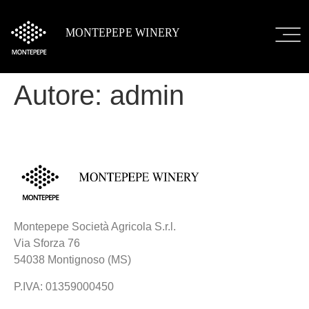
Autore:
admin
Montepepe Società Agricola S.r.l.
Via Sforza 76
54038 Montignoso (MS)
P.IVA: 01359000450